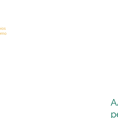
bios
erno
A
p