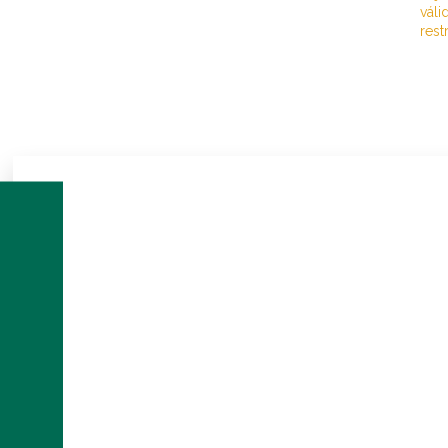
váli
rest