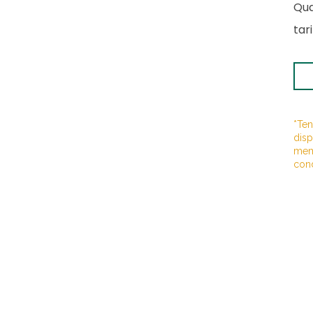
Qua
tar
*Ten
disp
mem
cond