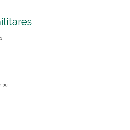
litares
a
n su
n
n