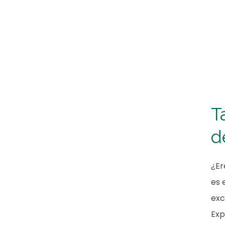
T
d
¿Er
es 
exc
Exp