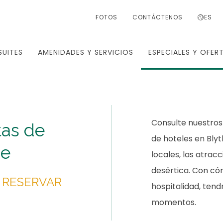
FOTOS
CONTÁCTENOS
ES
SUITES
AMENIDADES Y SERVICIOS
ESPECIALES Y OFER
Consulte nuestros
tas de
de hoteles en Blyth
he
locales, las atrac
desértica. Con có
L RESERVAR
hospitalidad, ten
momentos.