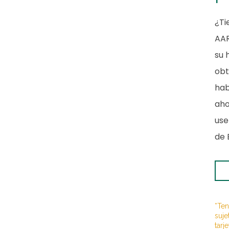
¿Ti
AAR
su 
obt
hab
aho
use
de 
*Ten
suje
tarj